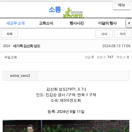
메뉴
소통
새교우 소개
교회소식
행사사진
이달의 행사
▼
자유게시판
목록
크게
작게
새가족 김선희 성도
2024.08.13 17:06
2024
국일교회
댓글
0
조회 수
747
추천 수
0
extra_vars2
[1971. 3. 7-]
김선희 성도
:
/
:
인도
진갑순 권사
구역
면목 3
구역
:
5
소속
제
여전도회
: 2024
8
11
등록
년
월
일