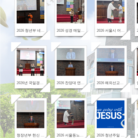
45
78
81
2026 청년부 네팔 단기 선교팀 파송식
2026 성경 매일 읽기 상반기 시상
2026 서울시 어린이대회 수상
92
122
84
2026년 국일경로대학 1학기기 종강예배
2026 찬양대 연합 헌신예배 & 찬양 드림
2026 해외선교주일
145
167
180
청장년부 헌신 예배
2026 서울동노회 어린이대회 수상
2026 청년주일 청년부 헌신예배