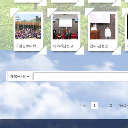
277
258
246
국일경로대학 봄소풍
제3/4/5남선교회 헌신예배
입대-김현민 청년(노원2, 김한성 안수집사, 조명옥 집사 아들)
Prev
1
...
2
Next