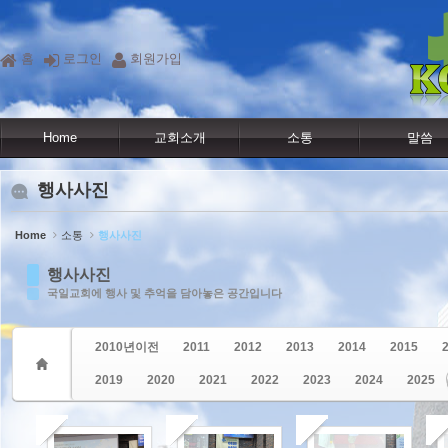
Sketchbook5, 스케치북5
Sketchbook5, 스케치북5
홈
로그인
회원가입
Home
교회소개
소통
말씀
행사사진
Home
소통
행사사진
행사사진
국일교회에 행사 및 추억을 담아놓은 공간입니다
2010년이전
2011
2012
2013
2014
2015
2019
2020
2021
2022
2023
2024
2025