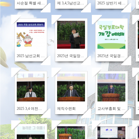
사순절 특별 새벽 기도회(4.7~4.20)
제 3,4,5남선교회 헌신예배
2025 상반기 세례입교식
531
583
579
2025 남선교회 윷놀이
2025년 국일장학생 장학금 수여식
2025년 국일경로대학 준비기도회 및 개강예배
583
605
623
2025 3,4 여전도회 헌신예배
제직수련회
교사부흥회 및 교사대학