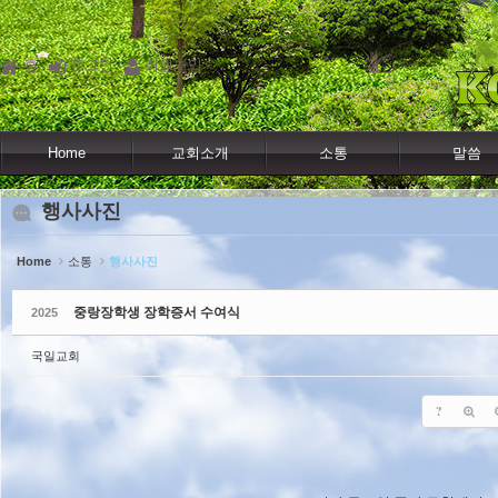
Sketchbook5, 스케치북5
Sketchbook5, 스케치북5
홈
로그인
회원가입
Home
교회소개
소통
말씀
행사사진
Home
소통
행사사진
중랑장학생 장학증서 수여식
2025
국일교회
?