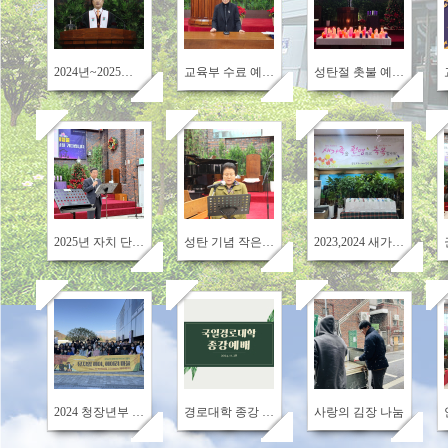
622
555
582
2024년~2025년 송구영신예배
교육부 수료 예배 및 구역사역자&전도사역부 시상
성탄절 촛불 예배&성탄절 축하 예배
625
564
616
2025년 자치 단체 임원 수련회
성탄 기념 작은 음악회
2023,2024 새가족 환영의 날
601
562
524
2024 청장년부 헤이리 가을 나들이
경로대학 종강 예배
사랑의 김장 나눔