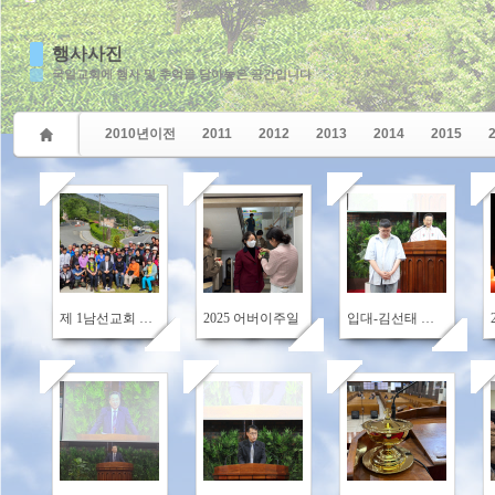
행사사진
국일교회에 행사 및 추억을 담아놓은 공간입니다
2010년이전
2011
2012
2013
2014
2015
646
654
586
제 1남선교회 봄소풍 행사
2025 어버이주일
입대-김선태 청년(상봉6, 김정균 장로, 방미숙 권사 아들)
600
708
603