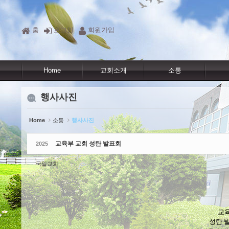
Sketchbook5, 스케치북5
Sketchbook5, 스케치북5
Sketchbook5, 스케치북5
Sketchbook5, 스케치북5
홈
로그인
회원가입
Home
교회소개
소통
행사사진
Home
소통
행사사진
교육부 교회 성탄 발표회
2025
국일교회
교
성탄 