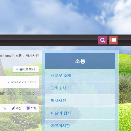
home
소통
행사사진
소통
✔
뷰어로 보기
새교우 소개
2025.12.28 00:58
교회소식
297
추천 수
0
댓글
0
행사사진
수정
삭제
이달의 행사
자유게시판