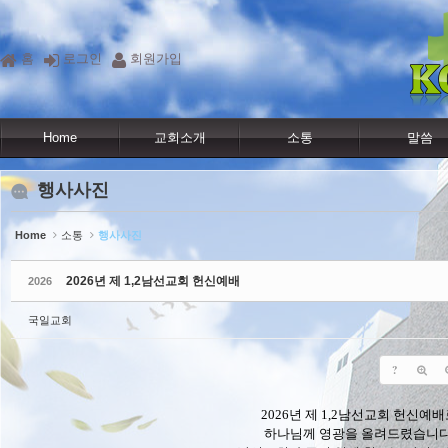
Sketchbook5, 스케치북5
Sketchbook5, 스케치북5
홈
로그인
회원가입
Home
교회소개
소통
말씀
행사사진
Home
소통
행사사진
2026년 제 1,2남선교회 헌신예배
2026
국일교회
?
2026년 제 1,2남선교회 헌신예
하나님께 영광을 올려드렸습니다