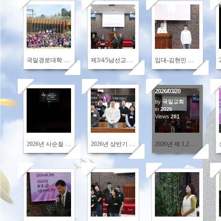
272
257
243
국일경로대학 봄소풍
제3/4/5남선교회 헌신예배
입대-김현민 청년(노원2, 김한성 안수집사, 조명옥 집사 아들)
2026/03/20
by
국일교회
in
2026
204
293
Views
281
2026년 사순절 특별 새벽기도회
2026년 상반기 세례입교식
2026년 제 1,2남선교회 헌신예배
223
513
267