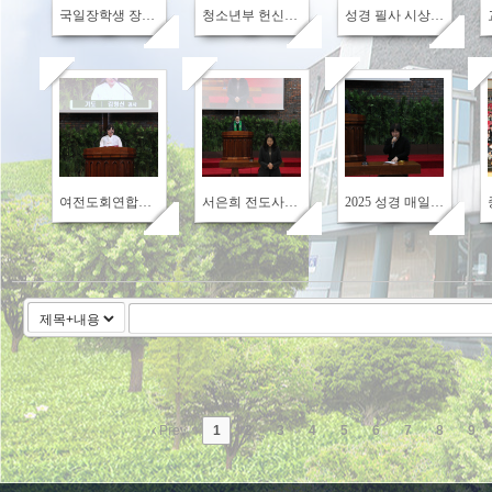
국일장학생 장학금 수여식
청소년부 헌신예배
성경 필사 시상-김경애 명예집사(60번째 완필)
339
325
315
여전도회연합회 헌신예배
서은희 전도사님 부임
2025 성경 매일 읽기 하반기 시상
Prev
1
2
3
4
5
6
7
8
9