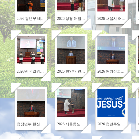
36
73
78
2026 청년부 네팔 단기 선교팀 파송식
2026 성경 매일 읽기 상반기 시상
2026 서울시 어린이대회 수상
90
120
81
2026년 국일경로대학 1학기기 종강예배
2026 찬양대 연합 헌신예배 & 찬양 드림
2026 해외선교주일
145
166
179
청장년부 헌신 예배
2026 서울동노회 어린이대회 수상
2026 청년주일 청년부 헌신예배