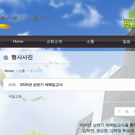
Sketchbook5, 스케치북5
Sketchbook5, 스케치북5
홈
로그인
회원가입
Home
교회소개
소통
말씀
행사사진
Home
소통
행사사진
2026년 상반기 세례입교식
2026
국일교회
?
2026년 상반기 세례입교식을 통
김하연, 경상현, 강하정 학생과