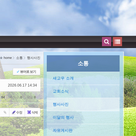
home
소통
행사사진
소통
✔
뷰어로 보기
새교우 소개
2026.06.17 14:34
교회소식
수
84
추천 수
0
댓글
0
행사사진
수정
삭제
이달의 행사
자유게시판