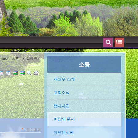
home
소통
이달의 행사
소통
새교우 소개
교회소식
행사사진
이달의 행사
*
: 필수항목
자유게시판