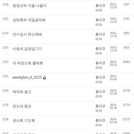
1136
청장년부 가을 나들이
홈피관
2025-
1567
11-10
리자
1135
성탄축하 국일음악회
홈피관
2025-
2703
11-10
리자
1134
안수집사 헌신예배
홈피관
2025-
1993
11-10
리자
1133
사랑의 김장담그기
홈피관
2025-
1021
11-10
리자
1132
각 여전도회 월례회
홈피관
2025-
16661
02-22
리자
1131
weekplan_4_2025
홈피관
2025-
01-05
리자
1130
제직회 광고
홈피관
2024-
13736
01-30
리자
1129
전도대 종강
홈피관
2024-
13710
01-30
리자
1128
권사회 기도회
홈피관
2024-
13737
01-30
리자
1127
2024-
13980