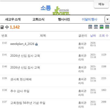
메뉴
소통
새교우 소개
교회소식
행사사진
이달의 행사
▼
글 수
1,142
자유게시판
번호
제목
글쓴이
날짜
조회 수
1142
weekplan_4_2026
홈피관
2026-
05-11
리자
1141
2026년 신입 집사 교육
홈피관
2025-
1529
11-10
리자
1140
2026년 신입 집사 교육
홈피관
2025-
1598
11-10
리자
1139
권사회 헌신예배
홈피관
2025-
2225
11-10
리자
1138
추수 감사 주일
홈피관
2025-
1863
11-10
리자
1137
교회창립 56주년 기념 주일
홈피관
2025-
2098
11-10
리자