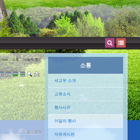
home
소통
이달의 행사
소통
새교우 소개
교회소식
행사사진
이달의 행사
*
: 필수항목
자유게시판