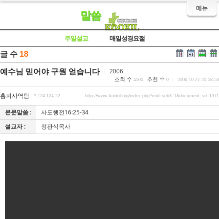
메뉴
말씀
주일설교
매일성경요절
글 수
18
예수님 믿어야 구원 얻습니다
2006
조회 수
추천 수
4500
0
2006.10.27 20:58:53
홈피사역팀
*.124.124.22
http://www.kookil.org/index.php?mid=sub3_1&document_srl=1371
본문말씀 :
사도행전16:25-34
설교자 :
정판식목사