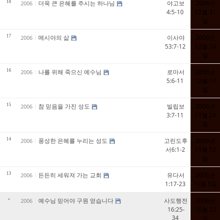
18
더욱 큰 은혜를 주시는 하나님
야고보
2006년
2006
4:5-10
12월 31
일
17
메시야의 삶
이사야
2006년
2006
53:7-12
12월 24
일
16
나를 위해 죽으신 예수님
로마서
2006년
2006
5:6-11
12월 17
일
15
참 믿음을 가진 성도
빌립보
2006년
2006
3:7-11
11월 26
일
14
풍성한 은혜를 누리는 성도
고린도후
2006년
2006
서6:1-2
11월 12
일
13
든든히 세워져 가는 교회
유다서
2006년
2006
1:17-23
11월 5일
»
예수님 믿어야 구원 얻습니다
사도행전
2006년
2006
16:25-
10월 22
34
일