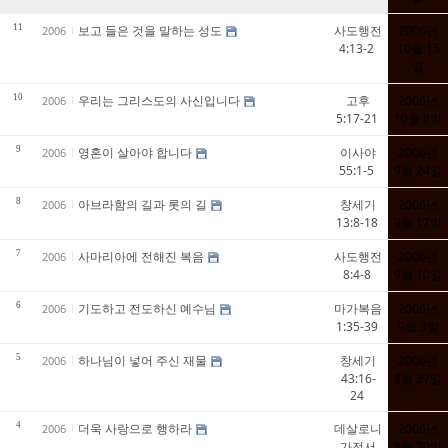
11
보고 들은 것을 말하는 성도
사도행전
2006년
2006
4:13-2
10월 15
일
10
우리는 그리스도의 사신입니다
고후
2006년
2006
5:17-21
10월 8일
9
영혼이 살아야 합니다
이사야
2006년
2006
55:1-5
9월 24일
8
아브라함의 길과 롯의 길
창세기
2006년
2006
13:8-18
9월 17일
7
사마리아에 전해진 복음
사도행전
2006년
2006
8:4-8
9월 10일
6
기도하고 전도하신 예수님
마가복음
2006년
2006
1:35-39
9월 3일
5
하나님이 넣어 주신 재물
창세기
2006년
2006
43:16-
8월 27일
24
4
더욱 사랑으로 행하라
데살로니
2006년
2006
가전서
8월 20일