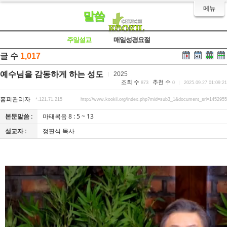
메뉴
말씀
주일설교
매일성경요절
글 수
1,017
예수님을 감동하게 하는 성도
2025
조회 수
추천 수
873
0
2025.09.27 01:09:21
홈피관리자
*.121.71.215
http://www.kookil.org/index.php?mid=sub3_1&document_srl=1452955
본문말씀 :
마태복음 8 : 5 ~ 13
설교자 :
정판식 목사