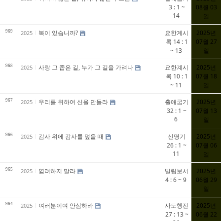
3 : 1 ~
08월 03
14
일
969
복이 있습니까?
요한계시
2025년
2025
록 14 : 1
07월 27
~ 13
일
968
사랑 그 좁은 길, 누가 그 길을 가려나
요한계시
2025년
2025
록 10 : 1
07월 18
~ 11
일
967
우리를 위하여 신을 만들라
출애굽기
2025년
2025
32 : 1 ~
07월 13
6
일
966
감사 위에 감사를 덮을 때
신명기
2025년
2025
26 : 1 ~
07월 06
11
일
965
염려하지 말라
빌립보서
2025년
2025
4 : 6 ~ 9
06월 29
일
964
여러분이여 안심하라
사도행전
2025년
2025
27 : 13 ~
06월 22