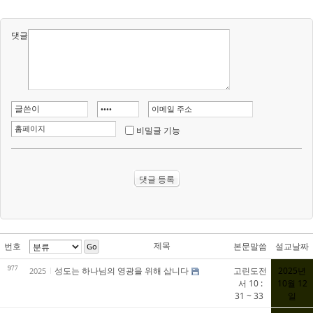
댓글
비밀글 기능
제목
번호
본문말씀
설교날짜
Go
977
성도는 하나님의 영광을 위해 삽니다
고린도전
2025년
2025
서 10 :
10월 12
31 ~ 33
일