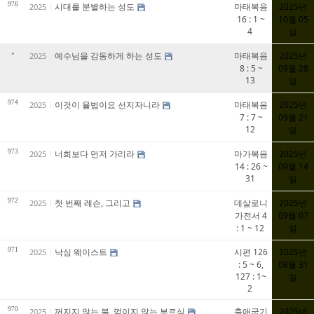
976
시대를 분별하는 성도
마태복음
2025년
2025
16 : 1 ~
10월 05
4
일
»
예수님을 감동하게 하는 성도
마태복음
2025년
2025
8 : 5 ~
09월 28
13
일
974
이것이 율법이요 선지자니라
마태복음
2025년
2025
7 : 7 ~
09월 21
12
일
973
너희보다 먼저 가리라
마가복음
2025년
2025
14 : 26 ~
09월 14
31
일
972
첫 번째 레슨, 그리고
데살로니
2025년
2025
가전서 4
09월 07
: 1 ~ 12
일
971
낙심 웨이스트
시편 126
2025년
2025
: 5 ~ 6,
08월 31
127 : 1~
일
2
970
꺼지지 않는 불, 꺾이지 않는 부르심
출애굽기
2025년
2025