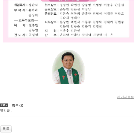
이 게시물을
첨부 (2)
엮인글 :
목록