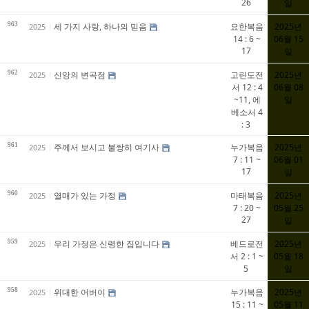
26
일
963
세 가지 사랑, 하나의 믿음
요한복음
2025년
2025
14 : 6 ~
06월 15
17
일
962
신앙의 변곡점
고린도전
2025년
2025
서 12 : 4
06월 08
~11, 에
일
베소서 4
: 3
961
주께서 보시고 불쌍히 여기사
누가복음
2025년
2025
7 : 11 ~
06월 01
17
일
960
열매가 있는 가정
마태복음
2025년
2025
7 : 20 ~
05월 25
27
일
959
우리 가정은 신령한 집입니다
베드로전
2025년
2025
서 2 : 1 ~
05월 18
5
일
958
위대한 어버이
누가복음
2025년
2025
15 : 11 ~
05월 11