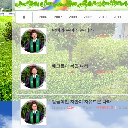
2006
2007
2008
2009
2010
2011
낭비가 복이 되는 나라
Category
2026
본문말씀
마태복음 5 : 7
설교날
배고픔이 복인 나라
Category
2026
본문말씀
마태복음 5 : 6
설교날
길들여진 자만이 자유로운 나라
Category
2026
본문말씀
마태복음 5 : 5
설교날