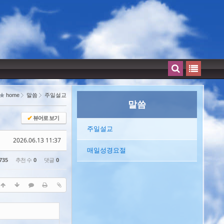
home
말씀
주일설교
말씀
뷰어로 보기
✔
주일설교
2026.06.13 11:37
매일성경요절
735
추천 수
0
댓글
0