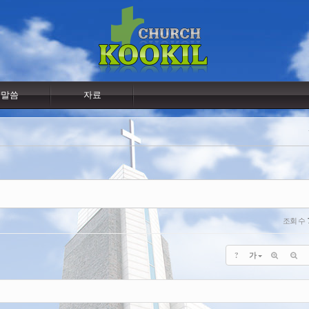
말씀
자료
조회 수
?
가