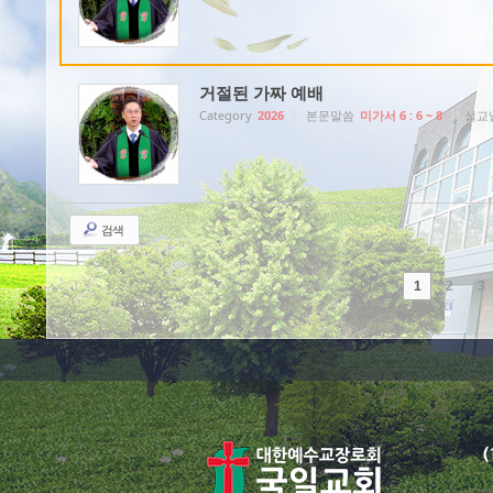
거절된 가짜 예배
Category
2026
본문말씀
미가서 6 : 6 ~ 8
설교
검색
Prev
1
2
3