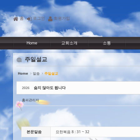
Sketchbook5, 스케치북5
Sketchbook5, 스케치북5
Sketchbook5, 스케치북5
Sketchbook5, 스케치북5
홈
로그인
회원가입
Home
교회소개
소통
주일설교
Home
말씀
주일설교
숨지 않아도 됩니다
2026
홈피관리자
본문말씀
요한복음 8 : 31 ~ 32