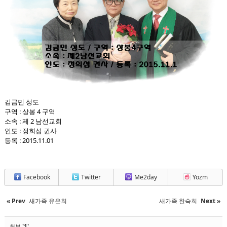
김금민 성도
구역 : 상봉 4 구역
소속 : 제 2 남선교회
인도 : 정희섭 권사
등록 : 2015.11.01
Facebook
Twitter
Me2day
Yozm
« Prev
새가족 유은희
새가족 한숙희
Next »
'1'
첨부