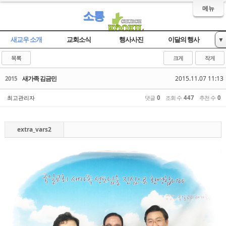
메뉴
소통
새교우 소개
교회소식
행사사진
이달의 행사
▼
자유게시판
목록
크게
작게
새가족 김금민
2015.11.07 11:13
2015
최고관리자
댓글
0
조회 수
447
추천 수
0
extra_vars2