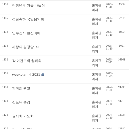
1136
청장년부 가을 나들이
홈피관
2025-
1566
11-10
리자
1135
성탄축하 국일음악회
홈피관
2025-
2702
11-10
리자
1134
안수집사 헌신예배
홈피관
2025-
1992
11-10
리자
1133
사랑의 김장담그기
홈피관
2025-
1021
11-10
리자
1132
각 여전도회 월례회
홈피관
2025-
16661
02-22
리자
1131
weekplan_4_2025
홈피관
2025-
01-05
리자
1130
제직회 광고
홈피관
2024-
13736
01-30
리자
1129
전도대 종강
홈피관
2024-
13710
01-30
리자
1128
권사회 기도회
홈피관
2024-
13737
01-30
리자
1127
2024-
13980