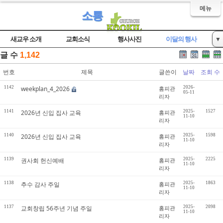
메뉴
소통
새교우 소개
교회소식
행사사진
이달의 행사
▼
글 수
1,142
자유게시판
번호
제목
글쓴이
날짜
조회 수
1142
weekplan_4_2026
홈피관
2026-
05-11
리자
1141
2026년 신입 집사 교육
홈피관
2025-
1527
11-10
리자
1140
2026년 신입 집사 교육
홈피관
2025-
1598
11-10
리자
1139
권사회 헌신예배
홈피관
2025-
2225
11-10
리자
1138
추수 감사 주일
홈피관
2025-
1863
11-10
리자
1137
교회창립 56주년 기념 주일
홈피관
2025-
2098
11-10
리자