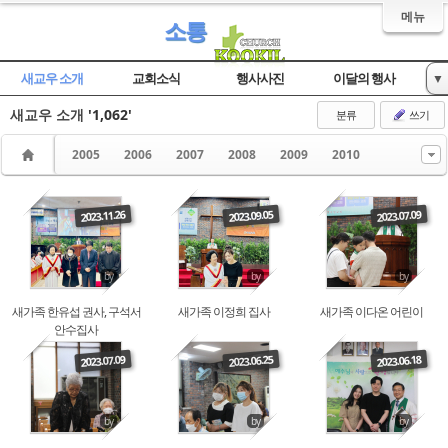
메뉴
소통
새교우 소개
교회소식
행사사진
이달의 행사
▼
새교우 소개
'1,062'
자유게시판
분류
쓰기
2005
2006
2007
2008
2009
2010
Read More
Read More
Read More
2023.11.26
2023.09.05
2023.07.09
by
by
by
새가족 한유섭 권사, 구석서
새가족 이정희 집사
새가족 이다온 어린이
안수집사
Read More
Read More
Read More
2023.07.09
2023.06.25
2023.06.18
by
by
by