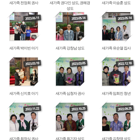
새가족 전정희 권사
새가족 권다인 성도, 권해경
새가족 이승훈 성도
성도
Read More
Read More
Read More
2023.06.11
2023.05.14
2023.05.14
by
by
by
새가족 박이빈 아기
새가족 강창남 성도
새가족 유순열 집사
Read More
Read More
Read More
2023.03.19
2023.03.05
2022.12.18
by
by
by
새가족 신지호 아기
새가족 심청자 권사
새가족 임희진 청년
Read More
Read More
Read More
2022.11.22
2022.10.25
2022.09.25
by
by
by
새가족 최정식 권사
새가족 최기자 성도
새가족 김창영 성도