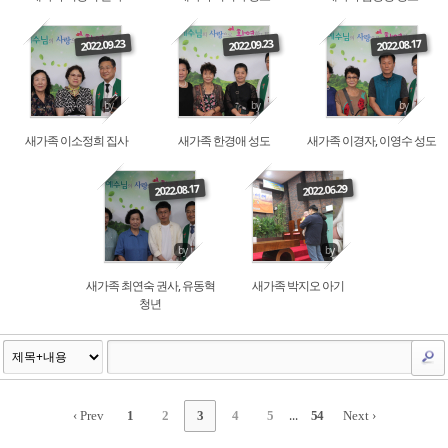
Read More
Read More
Read More
2022.09.23
2022.09.23
2022.08.17
by
by
by
새가족 이소정희 집사
새가족 한경애 성도
새가족 이경자, 이영수 성도
Read More
Read More
2022.08.17
2022.06.29
by
by
새가족 최연숙 권사, 유동혁
새가족 박지오 아기
청년
...
‹ Prev
1
2
3
4
5
54
Next ›