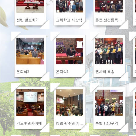
649
557
544
성탄 발표회2
교회학교 시상식
통큰 성경통독 시상식
644
561
551
은퇴식2
은퇴식1
권사회 특송
578
607
575
기도후원자예배
창립 47주년 기념 사진
특별 1 2 3구역