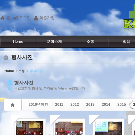
Sketchbook5, 스케치북5
Sketchbook5, 스케치북5
홈
로그인
회원가입
Home
교회소개
소통
말씀
행사사진
Home
소통
행사사진
행사사진
국일교회에 행사 및 추억을 담아놓은 공간입니다
2010년이전
2011
2012
2013
2014
2015