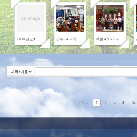
No Image
1765
539
615
7.8 여전도회 헌신영상
망우3 4 구역 특송
특별 4 5 6 7 구역특송
Prev
1
2
...
3
Ne