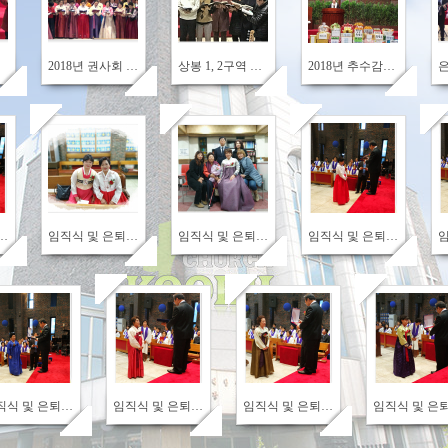
743
669
905
2018년 권사회 특송
상봉 1, 2구역 특송
2018년 추수감사절예배 강단 장식
810
779
821
 및 은퇴식23
임직식 및 은퇴식22
임직식 및 은퇴식21
임직식 및 은퇴식20
588
656
655
689
임직식 및 은퇴식16
임직식 및 은퇴식15
임직식 및 은퇴식14