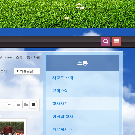
home
소통
행사사진
소통
T
쓰기
기본글꼴
새교우 소개
교회소식
행사사진
Li
Zi
G
st
n
al
이달의 행사
e
le
r
자유게시판
y