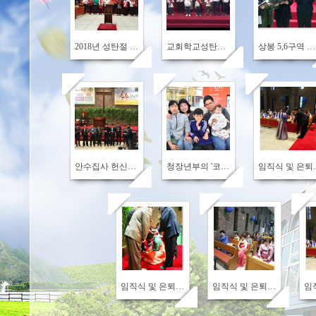
1053
1045
628
2018년 성탄절 칸타타 "큰 기쁨의 찬송"
교회학교성탄절 발표회 동영상
상봉 5,6구역 특송
764
805
752
안수집사 헌신예배 특송
청장년부의 '코코몽 팜 빌리지' 가을 소풍(2018.10.27)
임직식
694
807
임직식 및 은퇴식18
임직식 및 은퇴식17