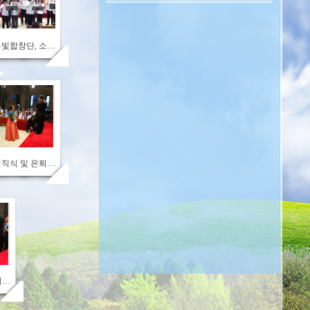
705
은빛합창단, 소리샘악기연주단 발표
743
임직식 및 은퇴식19
임직식 및 은퇴식13