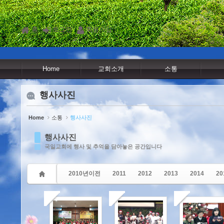
Sketchbook5, 스케치북5
Sketchbook5, 스케치북5
Sketchbook5, 스케치북5
Sketchbook5, 스케치북5
홈
로그인
회원가입
Home
교회소개
소통
행사사진
Home
소통
행사사진
행사사진
국일교회에 행사 및 추억을 담아놓은 공간입니다
2010년이전
2011
2012
2013
2014
20