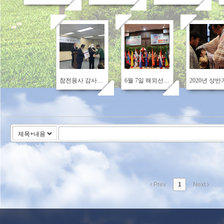
673
595
797
참전용사 감사품 및 청소년 장학금 전달식
6월 7일 해외선교주일
Prev
1
Next