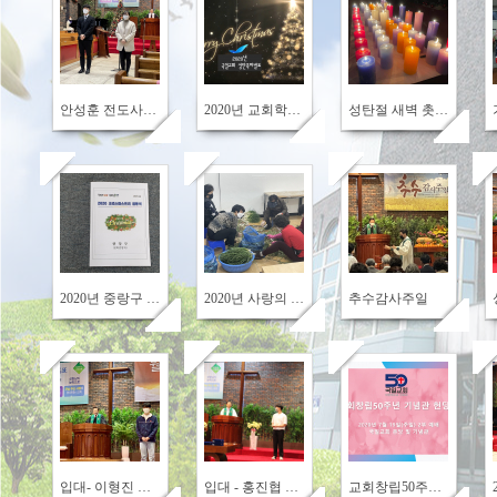
964
714
710
안성훈 전도사님 사임, 김다혜전도사님 부임 인사
2020년 교회학교 영상성탄 발표
성탄절 새벽 촛불예배 / 성탄절 축하예배
659
700
711
2020년 중랑구 성탄트리 점등식
2020년 사랑의 김장 나누기 행사
추수감사주일
685
722
658
입대- 이형진 청년 (구리1, 이양호 집사, 류선 집사)
입대 - 홍진협 군 (7월 21일, 육군 / 세종시) - 신내1, 최선미 집사
교회창립50주년 기념관 헌당식