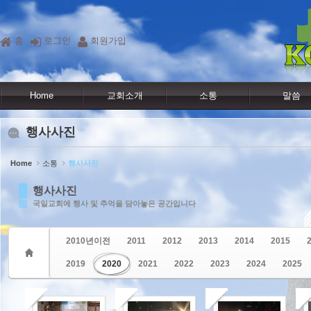
Sketchbook5, 스케치북5
Sketchbook5, 스케치북5
홈
로그인
회원가입
Home
교회소개
소통
말씀
행사사진
Home
소통
행사사진
행사사진
국일교회에 행사 및 추억을 담아놓은 공간입니다
2010년이전
2011
2012
2013
2014
2015
2019
2020
2021
2022
2023
2024
2025