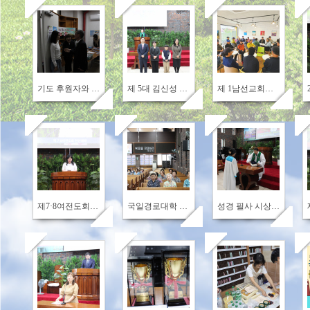
519
580
592
기도 후원자와 함께 드리는 예배
제 5대 김신성 담임목사님 부임.
제 1남선교회의 가을 소풍
441
546
536
제7·8여전도회 헌신예배
국일경로대학 가을학기 개강예배
성경 필사 시상-방인순 권사(59번째 완필)
570
594
598