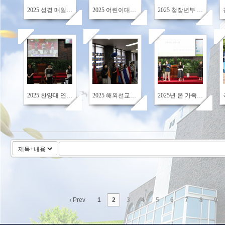
2025 성경 매일 읽기 상반기 시상
2025 어린이대회 수상
2025 청장년부 부모 특강
531
598
687
2025 찬양대 연합 헌신예배 & 국일 찬양대와 함께 하는 찬양 콘서트
2025 해외선교주일
2025년 온 가족이 함께 예배 드리는 주일
Prev
1
2
3
4
5
6
7
8
9