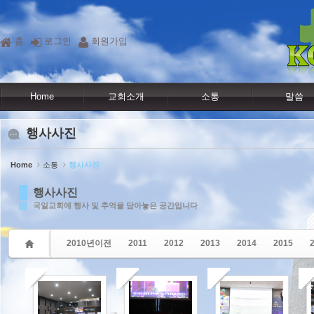
Sketchbook5, 스케치북5
Sketchbook5, 스케치북5
홈
로그인
회원가입
Home
교회소개
소통
말씀
행사사진
Home
소통
행사사진
행사사진
국일교회에 행사 및 추억을 담아놓은 공간입니다
2010년이전
2011
2012
2013
2014
2015