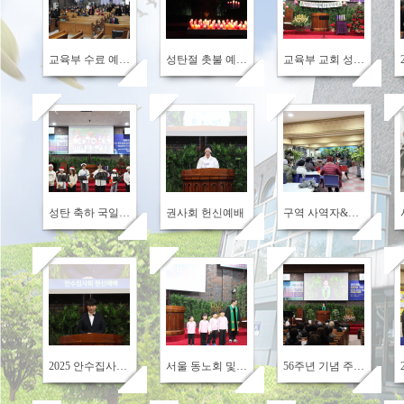
290
375
300
교육부 수료 예배 및 구역사역자&전도사역부 시상
성탄절 촛불 예배&성탄절 축하 예배
교육부 교회 성탄 발표회
564
459
372
성탄 축하 국일 작은 음악회
권사회 헌신예배
구역 사역자&전도대 위로회
436
479
549
2025 안수집사회 헌신예배
서울 동노회 및 강북협의회 영유아유치부 종합발표회 입상자 시상
56주년 기념 주일 및 5대 담임목사 취임예배