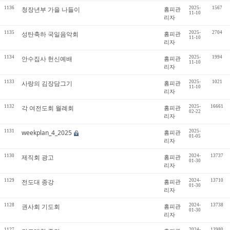
1136
청장년부 가을 나들이
홈피관
2025-
1567
11-10
리자
1135
성탄축하 국일음악회
홈피관
2025-
2704
11-10
리자
1134
안수집사 헌신예배
홈피관
2025-
1994
11-10
리자
1133
사랑의 김장담그기
홈피관
2025-
1021
11-10
리자
1132
각 여전도회 월례회
홈피관
2025-
16661
02-22
리자
1131
weekplan_4_2025
홈피관
2025-
01-05
리자
1130
제직회 광고
홈피관
2024-
13737
01-30
리자
1129
전도대 종강
홈피관
2024-
13710
01-30
리자
1128
권사회 기도회
홈피관
2024-
13738
01-30
리자
1127
2024-
13980