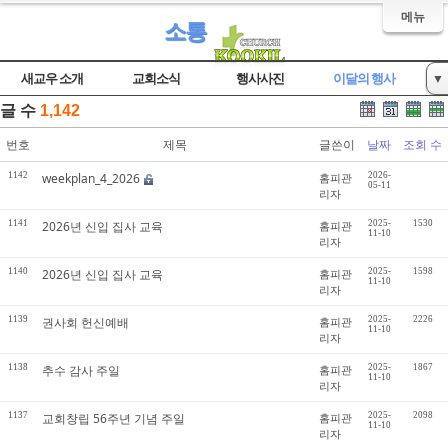
메뉴
소통
새교우 소개
교회소식
행사사진
이달의 행사
▼
글 수
1,142
자유게시판
번호
제목
글쓴이
날짜
조회 수
1142
weekplan_4_2026
홈피관
2026-
05-11
리자
1141
2026년 신입 집사 교육
홈피관
2025-
1530
11-10
리자
1140
2026년 신입 집사 교육
홈피관
2025-
1598
11-10
리자
1139
권사회 헌신예배
홈피관
2025-
2226
11-10
리자
1138
추수 감사 주일
홈피관
2025-
1867
11-10
리자
1137
교회창립 56주년 기념 주일
홈피관
2025-
2098
11-10
리자