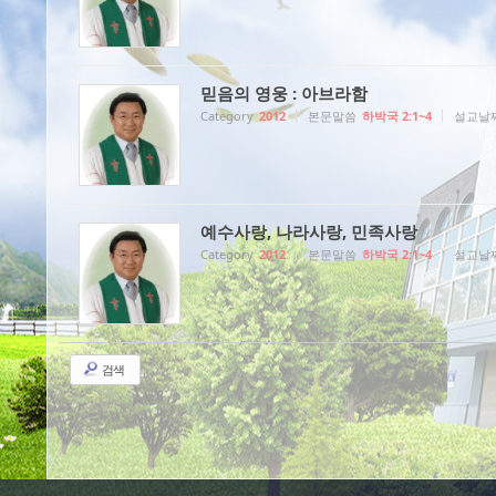
믿음의 영웅 : 아브라함
Category
2012
본문말씀
하박국 2:1~4
설교날
예수사랑, 나라사랑, 민족사랑
Category
2012
본문말씀
하박국 2:1~4
설교날
검색