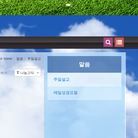
home
말씀
주일설교
말씀
쓰기
나눔고딕
T
주일설교
매일성경요절