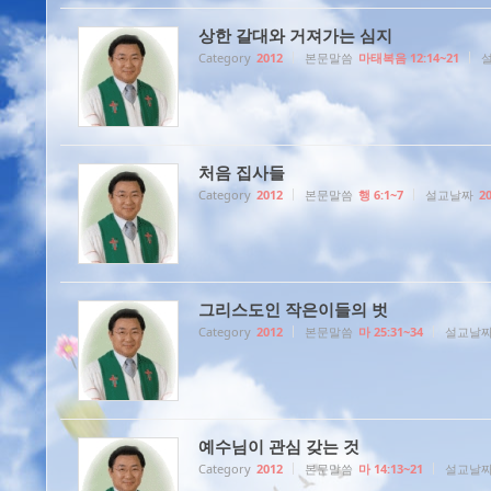
상한 갈대와 거져가는 심지
Category
2012
본문말씀
마태복음 12:14~21
처음 집사들
Category
2012
본문말씀
행 6:1~7
설교날짜
2
그리스도인 작은이들의 벗
Category
2012
본문말씀
마 25:31~34
설교날
예수님이 관심 갖는 것
Category
2012
본문말씀
마 14:13~21
설교날