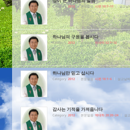
상이 큰 하나님의 말씀
Category
2012
본문말씀
시편 19:7~11
설교날
하나님의 구원을 봅시다
Category
2012
본문말씀
이사야 52:7~12
설교
하나님만 믿고 삽시다
Category
2012
본문말씀
시편 18:1~6
설교날
감사는 기적을 가져옵니다
Category
2012
본문말씀
역대하 20:20~24
설