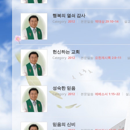
행복의 열쇠 감사
Category
2012
본문말씀
역대상 29:10~14
설
헌신하는 교회
Category
2012
본문말씀
요한계시록 2:8~11
성숙한 믿음
Category
2012
본문말씀
에베소서 1:15~22
설
믿음의 신비