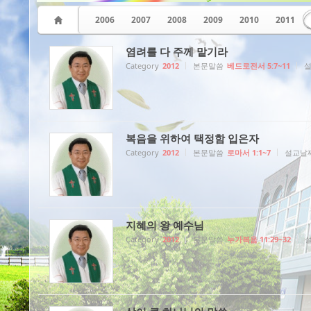
2006
2007
2008
2009
2010
2011
염려를 다 주께 맡기라
Category
2012
본문말씀
베드로전서 5:7~11
복음을 위하여 택정함 입은자
Category
2012
본문말씀
로마서 1:1~7
설교날
지혜의 왕 예수님
Category
2012
본문말씀
누가복음 11:29~32