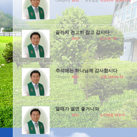
Category
2012
본문말씀
히브리서 10:35~11:2
끝까지 견고히 잡고 갑시다
Category
2012
본문말씀
히 3:12~19
설교날짜
추석에는 하나님께 감사합시다
Category
2012
본문말씀
시편 104:24~34
설교
열매가 열면 좋거니와
Category
2012
본문말씀
누가복음 13:6~9
설