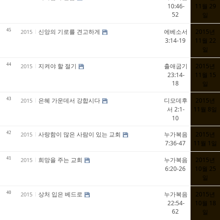
10:46-
11월 29
52
일
45
신앙의 기로를 견고하게
에베소서
2015년
2015
3:14-19
11월 22
일
44
지켜야 할 절기
출애굽기
2015년
2015
23:14-
11월 15
18
일
43
은혜 가운데서 강합시다
디모데후
2015년
2015
서 2:1-
11월 8일
10
42
사랑함이 많은 사람이 있는 교회
누가복음
2015년
2015
7:36-47
11월 1일
41
희망을 주는 교회
누가복음
2015년
2015
6:20-26
10월 25
일
40
상처 입은 베드로
누가복음
2015년
2015
22:54-
10월 18
62
일