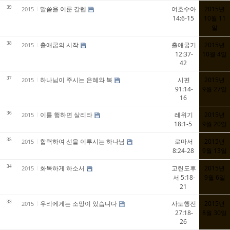
39
말씀을 이룬 갈렙
여호수아
2015년
2015
14:6-15
10월 11
일
38
출애굽의 시작
출애굽기
2015년
2015
12:37-
10월 4일
42
37
하나님이 주시는 은혜와 복
시편
2015년
2015
91:14-
9월 27일
16
36
이를 행하면 살리라
레위기
2015년
2015
18:1-5
9월 20일
35
합력하여 선을 이루시는 하나님
로마서
2015년
2015
8:24-28
9월 13일
34
화목하게 하소서
고린도후
2015년
2015
서 5:18-
9월 6일
21
33
우리에게는 소망이 있습니다
사도행전
2015년
2015
27:18-
8월 30일
26