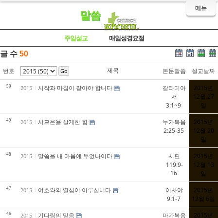
메뉴
말씀
주일설교
매일성경요절
글 수
50
제목
번호
본문말씀
설교날짜
Go
50
시작과 마침이 같아야 합니다
갈라디아
2015년
2015
서
12월 27
3:1~9
일
49
시므온을 살게한 힘
누가복음
2015년
2015
2:25-35
12월 20
일
48
말씀을 내 마음에 두었나이다
시편
2015년
2015
119:9-
12월 13
16
일
47
여호와의 열심이 이루십니다
이사야
2015년
2015
9:1-7
12월 6일
46
기다림의 믿음
마가복음
2015년
2015