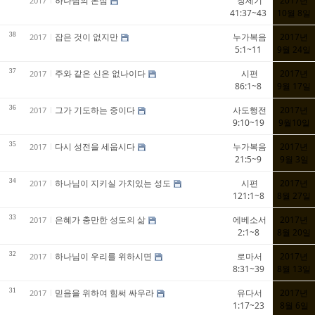
하나님의 본심
창세기
2017년
2017
41:37~43
10월 8일
38
잡은 것이 없지만
누가복음
2017년
2017
5:1~11
9월 24일
37
주와 같은 신은 없나이다
시편
2017년
2017
86:1~8
9월 17일
36
그가 기도하는 중이다
사도행전
2017년
2017
9:10~19
9월10일
35
다시 성전을 세웁시다
누가복음
2017년
2017
21:5~9
9월 3일
34
하나님이 지키실 가치있는 성도
시편
2017년
2017
121:1~8
8월 27일
33
은혜가 충만한 성도의 삶
에베소서
2017년
2017
2:1~8
8월 20일
32
하나님이 우리를 위하시면
로마서
2017년
2017
8:31~39
8월 13일
31
믿음을 위하여 힘써 싸우라
유다서
2017년
2017
1:17~23
8월 6일