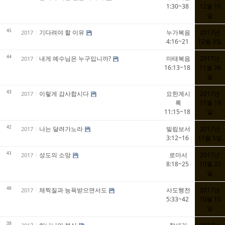
1:30~38
12월 10
일
45
기다려야 할 이유
누가복음
2017년
2017
4:16~21
12월 3일
44
내게 예수님은 누구입니까?
마태복음
2017년
2017
16:13~18
11월 26
일
43
이렇게 감사합시다
요한계시
2017년
2017
록
11월 19
11:15~18
일
42
나는 달려가노라
빌립보서
2017년
2017
3:12~16
11월 5일
41
성도의 소망
로마서
2017년
2017
8:18~25
10월 22
일
40
채찍질과 능욕받으면서도
사도행전
2017년
2017
5:33~42
10월 15
일
39