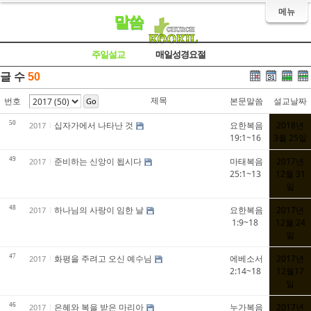
메뉴
말씀
주일설교
매일성경요절
글 수
50
제목
번호
본문말씀
설교날짜
Go
50
십자가에서 나타난 것
요한복음
2018년
2017
19:1~16
3월 25일
49
준비하는 신앙이 됩시다
마태복음
2017년
2017
25:1~13
12월 31
일
48
하나님의 사랑이 임한 날
요한복음
2017년
2017
1:9~18
12월 24
일
47
화평을 주려고 오신 예수님
에베소서
2017년
2017
2:14~18
12월17
일
46
은혜와 복을 받은 마리아
누가복음
2017년
2017